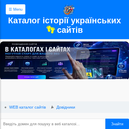
☰ Menu
Каталог історії українських
👣
сайтів
WEB каталог сайтів
Довідники
Знайти