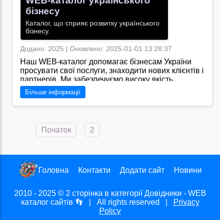
WEB-каталог українського
бізнесу
Каталог, що сприяє розвитку українського
бізнесу.
Додано: 2025 | Оновлено: 2025-01-01 13:28:37
Наш WEB-каталог допомагає бізнесам України
просувати свої послуги, знаходити нових клієнтів і
партнерів. Ми забезпечуємо високу якість
розміщених ресурсів, доступний пошук за
Більше інформації
категоріями та регіонами, а також підвищення
авторитетності вашої компанії завдяки SEO-
оптимізації.
Перейти на сайт →
Початок
2
Головна
Контакти
Додати сайт
Новини
2010 - 2025
©
2 сторінка в категорії Довідники - WEB
каталог сайтів
👣 | All rights reserved |
Privacy
Policy